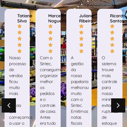
Tatiane
Marcelo
Juliana
Ricardo
Silva
Nogueira
Ribeiro
Santos
Nosso
Com o
A
O
processo
Sintec,
gestão
sistema
de
conseguimos
da
trouxe
vendas
organizar
nossa
mais
ficou
melhor
papelaria
controle
muito
os
melhorou
para
mais
pedidos
muito
nosso
ágil
e o
com o
minimercado
depois
controle
Sintec.
evitando
que
de caixa.
Emitimos
rupturas
começamos
Antes
notas
de
a usar o
era tudo
fiscais
estoque