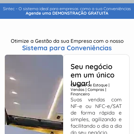
Sintec - O sistema ideal para empresas como a sua Conveniências
Agende uma DEMONSTRAÇÃO GRATUITA
Otimize a Gestão da sua Empresa com o nosso
Sistema para Conveniências
Seu negócio
em um único
lugar!
Controle de Estoque |
Vendas | Compras |
Financeiro
Suas vendas com
NF-e ou NFC-e/SAT
de forma rápida e
simples, agilizando e
facilitando o dia a dia
do seu negócio.