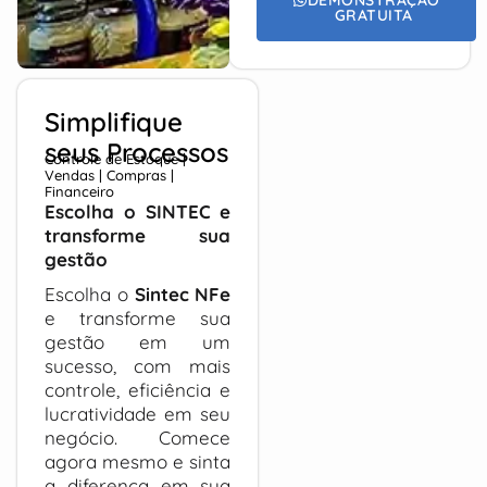
GRATUITA
Simplifique
seus Processos
Controle de Estoque |
Vendas | Compras |
Financeiro
Escolha o SINTEC e
transforme sua
gestão
Escolha o
Sintec NFe
e transforme sua
gestão em um
sucesso, com mais
controle, eficiência e
lucratividade em seu
negócio. Comece
agora mesmo e sinta
a diferença em sua