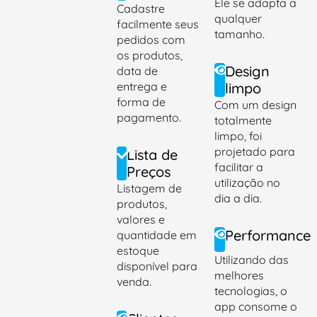
Ele se adapta a
Cadastre
qualquer
facilmente seus
tamanho.
pedidos com
os produtos,
Design
data de
entrega e
limpo
forma de
Com um design
pagamento.
totalmente
limpo, foi
projetado para
Lista de
facilitar a
Preços
utilização no
Listagem de
dia a dia.
produtos,
valores e
Performance
quantidade em
estoque
Utilizando das
disponível para
melhores
venda.
tecnologias, o
app consome o