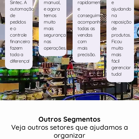
Sintec. A
manual,
rapidamente
e
automação
e agora
e
ajudando
de
temos
conseguimos
na
pedidos
muito
acompanhar
reposição
e o
mais
todas as
de
controle
segurança
vendas
produtos.
financeiro
nas
com
Ficou
fazem
operações.
mais
muito
toda a
precisão.
mais
diferença!
fácil
gerenciar
tudo!
Outros Segmentos
Veja outros setores que ajudamos a
organizar