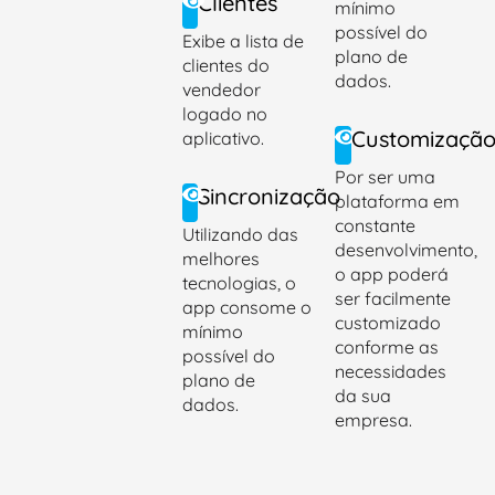
Clientes
mínimo
possível do
Exibe a lista de
plano de
clientes do
dados.
vendedor
logado no
Customizaçã
aplicativo.
Por ser uma
Sincronização
plataforma em
constante
Utilizando das
desenvolvimento,
melhores
o app poderá
tecnologias, o
ser facilmente
app consome o
customizado
mínimo
conforme as
possível do
necessidades
plano de
da sua
dados.
empresa.