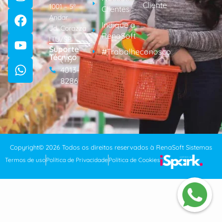
Cliente
1001 – 5º
Clientes
Andar
Indique a
Jd. Corazza
RenaSoft
ITU/SP
Suporte
#Trabalheconosco
Técnico
(11)
4013-
8286
Copyright© 2026 Todos os direitos reservados à RenaSoft Sistemas
Termos de uso
Política de Privacidade
Política de Cookies