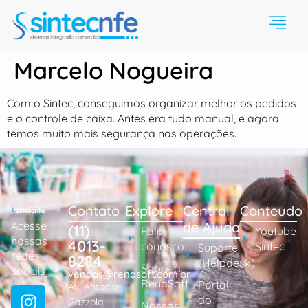
Marcelo Nogueira
Com o Sintec, conseguimos organizar melhor os pedidos
e o controle de caixa. Antes era tudo manual, e agora
temos muito mais segurança nas operações.
Contato
Explore
Central
Conteudo
Acesse
de Ajuda
(11)
Fale
Youtube
nossas
4013-
conosco
Sintec
Suporte
redes
8284
(Helpdesk)
Sobre a
sociais
vendas@renasoft.com.br
RenaSoft
Portal
Av. Antonio
do
Gazzola,
Nossos